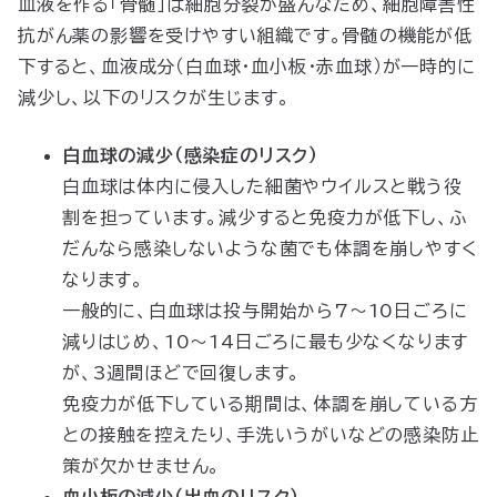
血液を作る「骨髄」は細胞分裂が盛んなため、細胞障害性
抗がん薬の影響を受けやすい組織です。骨髄の機能が低
下すると、血液成分（白血球・血小板・赤血球）が一時的に
減少し、以下のリスクが生じます。
白血球の減少（感染症のリスク）
白血球は体内に侵入した細菌やウイルスと戦う役
割を担っています。減少すると免疫力が低下し、ふ
だんなら感染しないような菌でも体調を崩しやすく
なります。
一般的に、白血球は投与開始から7〜10日ごろに
減りはじめ、10〜14日ごろに最も少なくなります
が、3週間ほどで回復します。
免疫力が低下している期間は、体調を崩している方
との接触を控えたり、手洗いうがいなどの感染防止
策が欠かせません。
血小板の減少（出血のリスク）