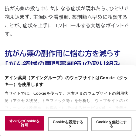
抗がん薬の投与中に気になる症状が現れたら、ひとりで
抱え込まず、主治医や看護師、薬剤師へ早めに相談する
ことが、症状を上手にコントロールする大切なポイントで
す。
抗がん薬の副作用に悩む方を減らす
「がん領域の専門薬剤師」の取り組み
アイン薬局（アイングループ）のウェブサイトはCookie（クッ
アイン薬局の専門医療機関連携薬局には、抗がん薬に精
キー）を使用します
通した
エキスパート
「がん領域の専門薬剤師」が在籍して
当サイトでは、Cookieを使って、お客さまのウェブサイトの利用状
況（アクセス状況、トラフィック等）を分析し、ウェブサイトのパ
います。
フォーマンス改善や、お客さまに提供するサービスの向上、改善の
中東遠総合医療センター店でがん領域の専門薬剤師とし
ために使用することがあります。 また、お客さまによるサイトの利
て働く山本さんに、抗がん薬の副作用に関して話を聞き
すべてのCookieを
Cookieを設定する
Cookieを無効にす
用状況についても情報を収集し、ソーシャルメディアや広告配信、
許可
る
ました。
データ解析の各パートナーに情報を共有しています。ここで収集さ