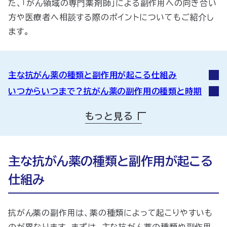
た、「がん領域の専門薬剤師」による副作用への向き合い
方や医療者へ相談する際のポイントについてもご紹介し
ます。
主な抗がん薬の種類と副作用が起こる仕組み
いつからいつまで？抗がん薬の副作用の種類と時期
抗がん薬の副作用を乗り越える方法
もっと見る
抗がん薬の副作用がない人・軽い人
抗がん薬の副作用に悩む方を減らす「がん領域の専門
薬剤師」の取り組み
主な抗がん薬の種類と副作用が起こる
抗がん薬の副作用は医師や薬剤師に相談を
仕組み
抗がん薬の副作用は、薬の種類によって起こりやすいも
のが異なります。まずは、主な抗がん薬の種類や副作用