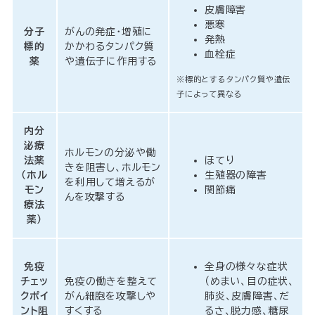
皮膚障害
悪寒
分子
がんの発症・増殖に
発熱
標的
かかわるタンパク質
血栓症
薬
や遺伝子に作用する
※標的とするタンパク質や遺伝
子によって異なる
内分
泌療
ホルモンの分泌や働
法薬
ほてり
きを阻害し、ホルモン
（ホル
生殖器の障害
を利用して増えるが
モン
関節痛
んを攻撃する
療法
薬）
免疫
全身の様々な症状
チェッ
免疫の働きを整えて
（めまい、目の症状、
クポイ
がん細胞を攻撃しや
肺炎、皮膚障害、だ
ント阻
すくする
るさ、脱力感、糖尿