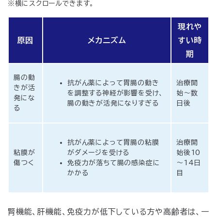
※横にスクロールできます。
現れや
原因
メカニズム
すい時
期
腸の動
抗がん薬によって胃腸の動き
治療開
きが活
を調整する神経が影響を受け、
始～数
発にな
腸の動きが活発になりすぎる
日後
る
抗がん薬によって胃腸の粘膜
治療開
粘膜が
がダメージを受ける
始後10
傷つく
免疫力が落ちて腸の感染症に
～14日
かかる
目
腎機能、肝機能、免疫力が低下している方や高齢者は、一