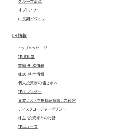
グループ沿革
オプトアウト
中長期ビジョン
IR情報
トップメッセージ
IR資料室
業績・財務情報
株式・格付情報
個人投資家の皆さまへ
IRカレンダー
資本コストや株価を意識した経営
ディスクロージャーポリシー
株主・投資家との対話
IRニュース