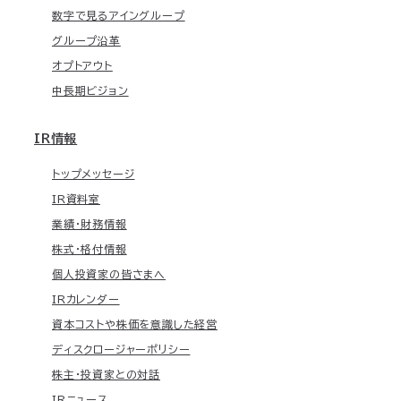
数字で見るアイングループ
グループ沿革
オプトアウト
中長期ビジョン
IR情報
トップメッセージ
IR資料室
業績・財務情報
株式・格付情報
個人投資家の皆さまへ
IRカレンダー
資本コストや株価を意識した経営
ディスクロージャーポリシー
株主・投資家との対話
IRニュース