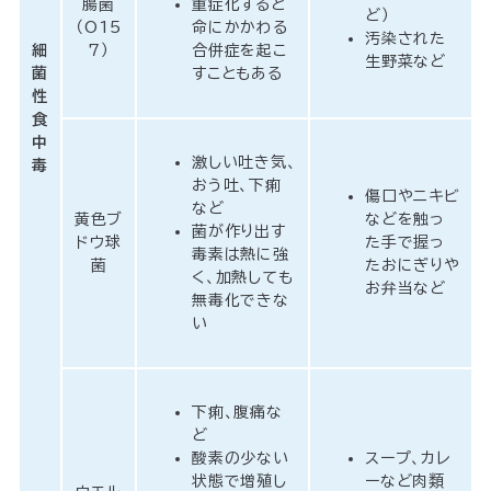
腸菌
重症化すると
ど）
（O15
命にかかわる
汚染された
細
7）
合併症を起こ
生野菜など
菌
すこともある
性
食
中
激しい吐き気、
毒
おう吐、下痢
傷口やニキビ
など
黄色ブ
などを触っ
菌が作り出す
ドウ球
た手で握っ
毒素は熱に強
菌
たおにぎりや
く、加熱しても
お弁当など
無毒化できな
い
下痢、腹痛な
ど
酸素の少ない
スープ、カレ
状態で増殖し
ーなど肉類