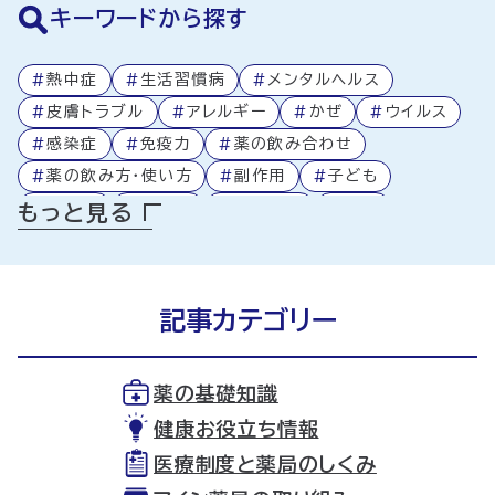
キーワードから探す
#
熱中症
#
生活習慣病
#
メンタルヘルス
#
皮膚トラブル
#
アレルギー
#
かぜ
#
ウイルス
#
感染症
#
免疫力
#
薬の飲み合わせ
#
薬の飲み方・使い方
#
副作用
#
子ども
#
高齢者
#
処方箋
#
医療制度
#
食事
もっと見る
#
アプリ活用
#
ミニコラム
#
薬局
#
薬
#
健康
記事カテゴリー
薬の基礎知識
健康お役立ち情報
医療制度と薬局のしくみ