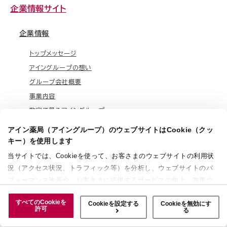
企業情報サイト
企業情報
トップメッセージ
アイングループの想い
グループ会社概要
事業内容
数字で見るアイングループ
グループ沿革
アイン薬局（アイングループ）のウェブサイトはCookie（クッ
オプトアウト
キー）を使用します
中長期ビジョン
当サイトでは、Cookieを使って、お客さまのウェブサイトの利用状
況（アクセス状況、トラフィック等）を分析し、ウェブサイトのパ
フォーマンス改善や、お客さまに提供するサービスの向上、改善の
IR情報
ために使用することがあります。 また、お客さまによるサイトの利
トップメッセージ
すべてのCookieを
Cookieを設定する
Cookieを無効にす
用状況についても情報を収集し、ソーシャルメディアや広告配信、
許可
る
IR資料室
データ解析の各パートナーに情報を共有しています。ここで収集さ