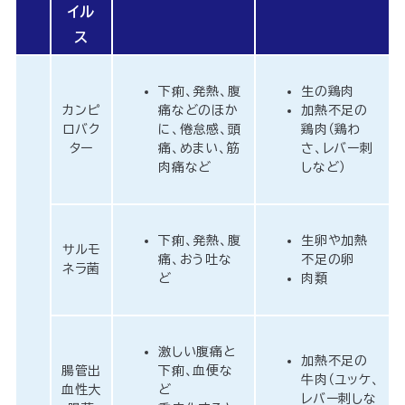
イル
ス
下痢、発熱、腹
生の鶏肉
カンピ
痛などのほか
加熱不足の
ロバク
に、倦怠感、頭
鶏肉（鶏わ
ター
痛、めまい、筋
さ、レバー刺
肉痛など
しなど）
下痢、発熱、腹
生卵や加熱
サルモ
痛、おう吐な
不足の卵
ネラ菌
ど
肉類
激しい腹痛と
加熱不足の
腸管出
下痢、血便な
牛肉（ユッケ、
血性大
ど
レバー刺しな