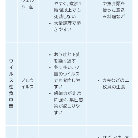
ウエル
やすく、煮沸1
や魚介類を
シュ菌
時間以上でも
使った煮込
死滅しない
み料理など
大量調理で起
きやすい
おう吐と下痢
ウ
を繰り返す
イ
冬に多い、少
ル
量のウイルス
ス
ノロウ
でも発症しや
カキなどの二
性
イルス
すい
枚貝の生食
食
感染力が非常
中
に強く、集団感
毒
染が起こりや
すい
サバ、イカ、ア