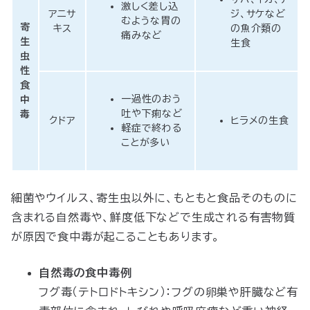
激しく差し込
アニサ
ジ、サケなど
むような胃の
寄
キス
の魚介類の
痛みなど
生
生食
虫
性
食
一過性のおう
中
吐や下痢など
毒
クドア
ヒラメの生食
軽症で終わる
ことが多い
細菌やウイルス、寄生虫以外に、もともと食品そのものに
含まれる自然毒や、鮮度低下などで生成される有害物質
が原因で食中毒が起こることもあります。
自然毒の食中毒例
フグ毒（テトロドトキシン）：フグの卵巣や肝臓など有