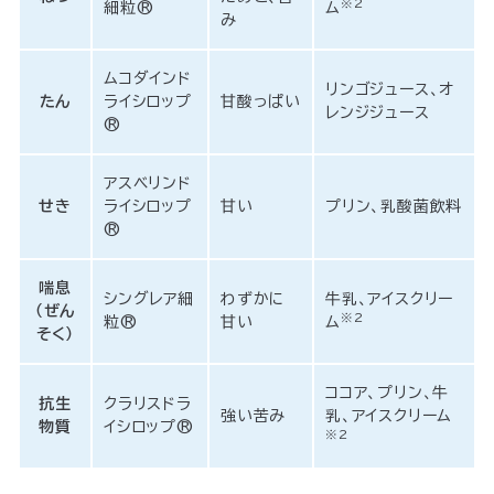
※2
細粒®
ム
み
ムコダインド
リンゴジュース、オ
たん
ライシロップ
甘酸っぱい
レンジジュース
®
アスベリンド
せき
ライシロップ
甘い
プリン、乳酸菌飲料
®
喘息
シングレア細
わずかに
牛乳、アイスクリー
（ぜん
※2
粒®
甘い
ム
そく）
ココア、プリン、牛
抗生
クラリスドラ
強い苦み
乳、アイスクリーム
物質
イシロップ®
※2