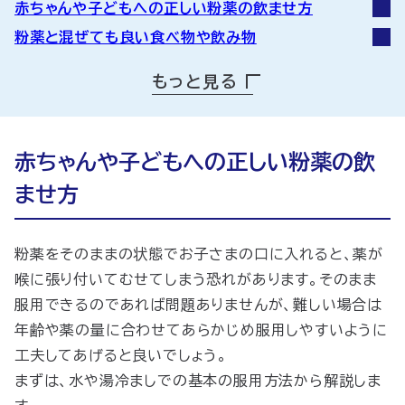
赤ちゃんや子どもへの正しい粉薬の飲ませ方
粉薬と混ぜても良い食べ物や飲み物
粉薬と混ぜてはいけない食べ物や飲み物
もっと見る
年齢別の飲ませ方のポイント
こんなときはどうする？粉薬のトラブルQ&A
飲ませ方に悩んだ場合は薬剤師に相談してみよう
赤ちゃんや子どもへの正しい粉薬の飲
ませ方
粉薬をそのままの状態でお子さまの口に入れると、薬が
喉に張り付いてむせてしまう恐れがあります。そのまま
服用できるのであれば問題ありませんが、難しい場合は
年齢や薬の量に合わせてあらかじめ服用しやすいように
工夫してあげると良いでしょう。
まずは、水や湯冷ましでの基本の服用方法から解説しま