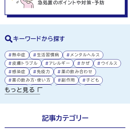
急処置のポイントや対策・予防
キーワードから探す
#
熱中症
#
生活習慣病
#
メンタルヘルス
#
皮膚トラブル
#
アレルギー
#
かぜ
#
ウイルス
#
感染症
#
免疫力
#
薬の飲み合わせ
#
薬の飲み方・使い方
#
副作用
#
子ども
#
高齢者
#
処方箋
#
医療制度
#
食事
もっと見る
#
アプリ活用
#
ミニコラム
#
薬局
#
薬
#
健康
記事カテゴリー