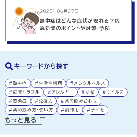
2025年06月27日
熱中症はどんな症状が現れる？応
急処置のポイントや対策・予防
キーワードから探す
#
熱中症
#
生活習慣病
#
メンタルヘルス
#
皮膚トラブル
#
アレルギー
#
かぜ
#
ウイルス
#
感染症
#
免疫力
#
薬の飲み合わせ
#
薬の飲み方・使い方
#
副作用
#
子ども
#
高齢者
#
処方箋
#
医療制度
#
食事
もっと見る
#
アプリ活用
#
ミニコラム
#
薬局
#
薬
#
健康