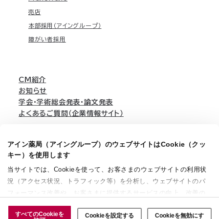
売店
本部採用（アイングループ）
障がい者採用
CM紹介
お知らせ
学会・学術総会発表・論文発表
よくあるご質問（企業情報サイト）
アイン薬局（アイングループ）のウェブサイトはCookie（クッ
English
キー）を使用します
当サイトでは、Cookieを使って、お客さまのウェブサイトの利用状
況（アクセス状況、トラフィック等）を分析し、ウェブサイトのパ
個人情報保護方針
利用規約
ウェブアクセシビリティ方針
サイトマップ
フォーマンス改善や、お客さまに提供するサービスの向上、改善の
ソーシャルメディアガイド
法定公告
ために使用することがあります。 また、お客さまによるサイトの利
すべてのCookieを
Cookieを設定する
Cookieを無効にす
用状況についても情報を収集し、ソーシャルメディアや広告配信、