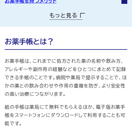
お薬手帳を持つメリット
電子版お薬手帳ならではのメリット
もっと見る
お薬手帳の注意点も知っておこう
「いつでもアイン薬局」の「お薬手帳」を使ってみよ
う！
お薬手帳とは？
お薬手帳にまつわる疑問
お薬手帳を上手に使って健康管理に活かそう
お薬手帳は、これまでに処方された薬の名前や飲み方、
アレルギーや副作用の経験などをひとつにまとめて記録
できる手帳のことです。病院や薬局で提示することで、ほ
かの薬との飲み合わせや作用の重複を防ぎ、より安全性
の高い治療につながります。
紙の手帳は薬局にて無料でもらえるほか、電子版お薬手
帳をスマートフォンにダウンロードして利用することも可
能です。