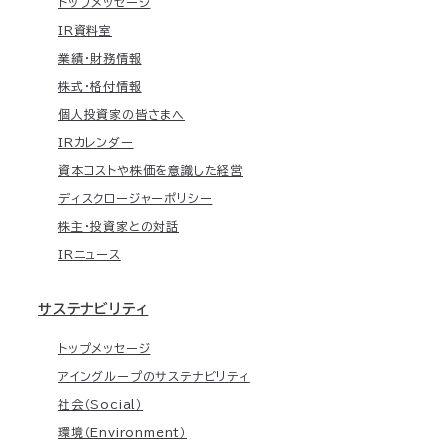
トップメッセージ
IR資料室
業績・財務情報
株式・格付情報
個人投資家の皆さまへ
IRカレンダー
資本コストや株価を意識した経営
ディスクロージャーポリシー
株主・投資家との対話
IRニュース
サステナビリティ
トップメッセージ
アイングループのサステナビリティ
社会（Social）
環境（Environment）