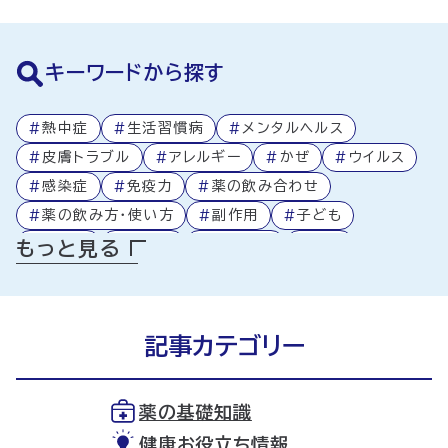
キーワードから探す
#
熱中症
#
生活習慣病
#
メンタルヘルス
#
皮膚トラブル
#
アレルギー
#
かぜ
#
ウイルス
#
感染症
#
免疫力
#
薬の飲み合わせ
#
薬の飲み方・使い方
#
副作用
#
子ども
#
高齢者
#
処方箋
#
医療制度
#
食事
もっと見る
#
アプリ活用
#
ミニコラム
#
薬局
#
薬
#
健康
記事カテゴリー
薬の基礎知識
健康お役立ち情報