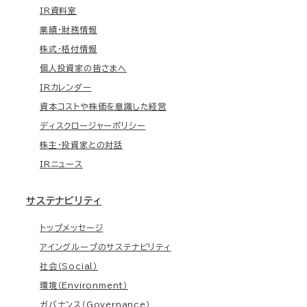
IR資料室
業績・財務情報
株式・格付情報
個人投資家の皆さまへ
IRカレンダー
資本コストや株価を意識した経営
ディスクロージャーポリシー
株主・投資家との対話
IRニュース
サステナビリティ
トップメッセージ
アイングループのサステナビリティ
社会（Social）
環境（Environment）
ガバナンス（Governance）