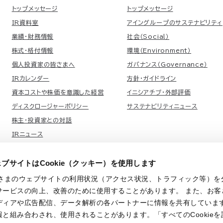
トップメッセージ
トップメッセージ
IR資料室
アイングループのサステナビリティ
業績・財務情報
社会（Social）
株式・格付情報
環境（Environment）
個人投資家の皆さまへ
ガバナンス（Governance）
IRカレンダー
方針・ガイドライン
資本コストや株価を意識した経営
イニシアチブ・外部評価
ディスクロージャーポリシー
サステナビリティニュース
株主・投資家との対話
IRニュース
会発表・論文発表
よくあるご質問（企業情報サイト）
ブサイトはCookie（クッキー）を使用します
お客さまのウェブサイトの利用状況（アクセス状況、トラフィック等）
サービスの向上、改善のために使用することがあります。 また、お客
ディアや広告配信、データ解析の各パートナーに情報を共有していま
と組み合わされ、使用されることがあります。「すべてのCookie