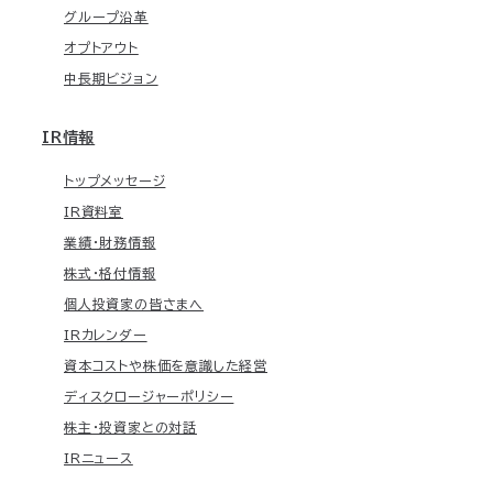
グループ沿革
オプトアウト
中長期ビジョン
IR情報
トップメッセージ
IR資料室
業績・財務情報
株式・格付情報
個人投資家の皆さまへ
IRカレンダー
資本コストや株価を意識した経営
ディスクロージャーポリシー
株主・投資家との対話
IRニュース