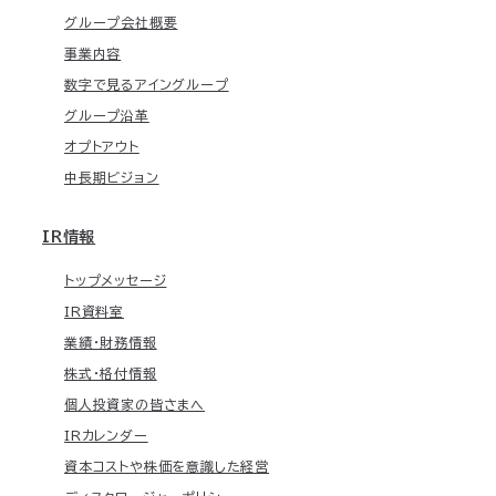
グループ会社概要
事業内容
数字で見るアイングループ
グループ沿革
オプトアウト
中長期ビジョン
IR情報
トップメッセージ
IR資料室
業績・財務情報
株式・格付情報
個人投資家の皆さまへ
IRカレンダー
資本コストや株価を意識した経営