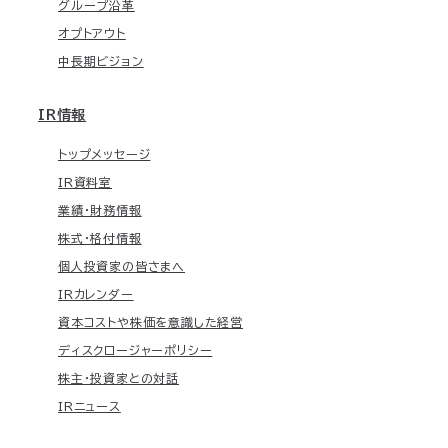
グループ沿革
オプトアウト
中長期ビジョン
IR情報
トップメッセージ
IR資料室
業績・財務情報
株式・格付情報
個人投資家の皆さまへ
IRカレンダー
資本コストや株価を意識した経営
ディスクロージャーポリシー
株主・投資家との対話
IRニュース