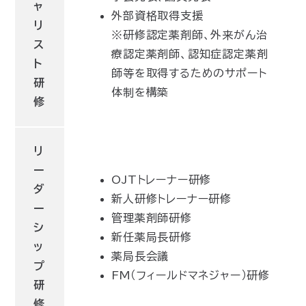
ャ
外部資格取得支援
リ
※研修認定薬剤師、外来がん治
ス
療認定薬剤師、認知症認定薬剤
ト
師等を取得するためのサポート
研
体制を構築
修
リ
ー
OJTトレーナー研修
ダ
新人研修トレーナー研修
ー
管理薬剤師研修
シ
新任薬局長研修
ッ
薬局長会議
プ
FM（フィールドマネジャー）研修
研
修