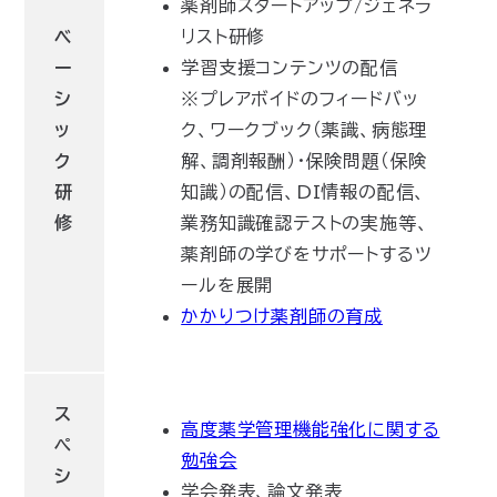
薬剤師スタートアップ/ジェネラ
ベ
リスト研修
ー
学習支援コンテンツの配信
シ
※プレアボイドのフィードバッ
ッ
ク、ワークブック（薬識、病態理
ク
解、調剤報酬）・保険問題（保険
研
知識）の配信、DI情報の配信、
修
業務知識確認テストの実施等、
薬剤師の学びをサポートするツ
ールを展開
かかりつけ薬剤師の育成
ス
高度薬学管理機能強化に関する
ペ
勉強会
シ
学会発表、論文発表